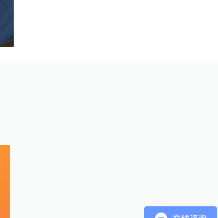
I
员
账
供
销