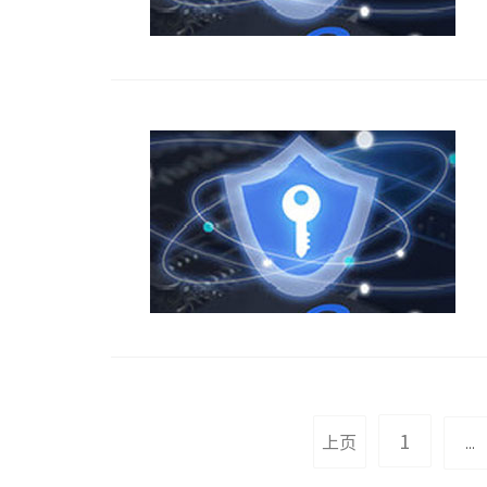
1
上页
...