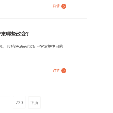
详情
带来哪些改变？
苏，传统快消品市场正在恢复往日的
详情
220
下页
...