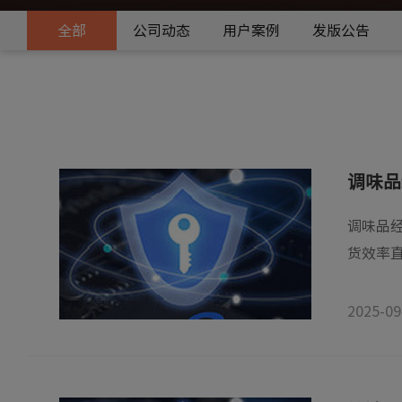
全部
公司动态
用户案例
发版公告
调味品
调味品
货效率直
2025-09